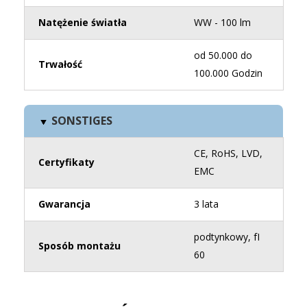
Natężenie światła
WW - 100 lm
od 50.000 do
Trwałość
100.000 Godzin
SONSTIGES
CE, RoHS, LVD,
Certyfikaty
EMC
Gwarancja
3 lata
podtynkowy, fI
Sposób montażu
60