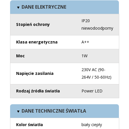
DANE ELEKTRYCZNE
IP20
Stopień ochrony
niewodoodporny
Klasa energetyczna
A++
Moc
1W
230V AC (90-
Napięcie zasilania
264V / 50-60Hz)
Rodzaj źródła światła
Power LED
DANE TECHNICZNE ŚWIATŁA
Kolor światła
biały ciepły