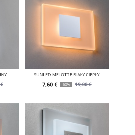
MNY
SUNLED MELOTTE BIAŁY CIEPŁY
7,60 €
 €
19,00 €
-60%