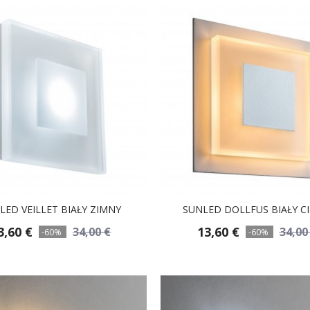
LED VEILLET BIAŁY ZIMNY
SUNLED DOLLFUS BIAŁY CI
3,60 €
13,60 €
34,00 €
34,00
-60%
-60%