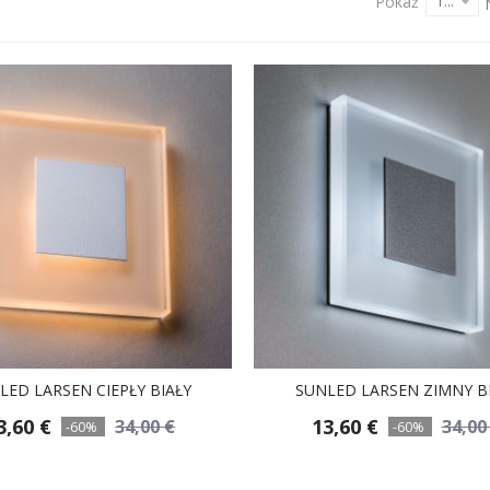
Pokaż
12
LED LARSEN CIEPŁY BIAŁY
SUNLED LARSEN ZIMNY B
3,60 €
13,60 €
34,00 €
34,00
-60%
-60%