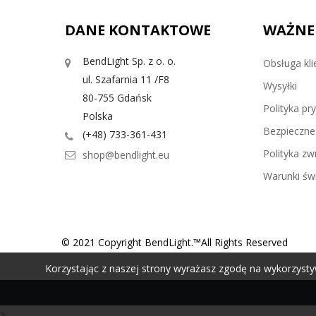
DANE KONTAKTOWE
WAŻNE
BendLight Sp. z o. o.
Obsługa kli
ul. Szafarnia 11 /F8
Wysyłki
80-755 Gdańsk
Polityka pr
Polska
Bezpieczne 
(+48) 733-361-431
Polityka z
shop@bendlight.eu
Warunki świ
© 2021 Copyright BendLight.™All Rights Reserved
Korzystając z naszej strony wyrażasz zgodę na wykorzysty
>