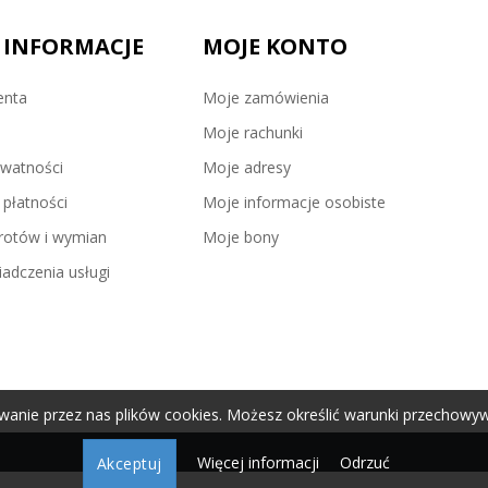
 INFORMACJE
MOJE KONTO
enta
Moje zamówienia
Moje rachunki
ywatności
Moje adresy
płatności
Moje informacje osobiste
wrotów i wymian
Moje bony
adczenia usługi
wanie przez nas plików cookies. Możesz określić warunki przechowyw
Więcej informacji
Odrzuć
Akceptuj