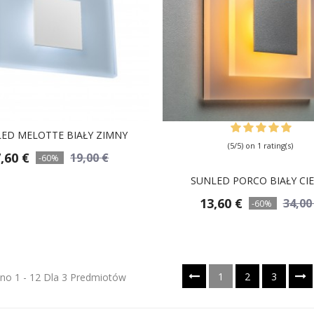
ED MELOTTE BIAŁY ZIMNY
(5/5) on 1 rating(s)
,60 €
19,00 €
-60%
SUNLED PORCO BIAŁY CIE
13,60 €
34,00
-60%
1
2
3
no 1 - 12 Dla 3 Predmiotów