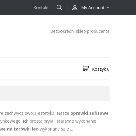
Kontakt
My Account
Bezpośredni sklep producenta
Koszyk
0
re zachwyca swoją estetyką. Nasze
oprawki sufitowe
nkowego. Ich prosta bryła i staranne wykonanie
we na żarówki led
wykonane są z ...