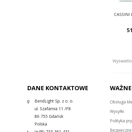
CASSINI
51
Wyświetlo
DANE KONTAKTOWE
WAŻNE
BendLight Sp. z o. o.
Obsługa kli
ul. Szafarnia 11 /F8
Wysyłki
80-755 Gdańsk
Polityka pr
Polska
Bezpieczne 
(+48) 733-361-431