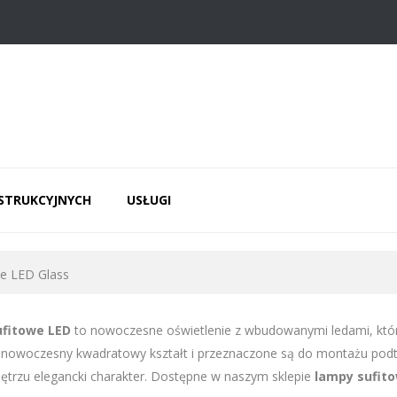
NSTRUKCYJNYCH
USŁUGI
e LED Glass
ufitowe LED
to nowoczesne oświetlenie z wbudowanymi ledami, któ
nowoczesny kwadratowy kształt i przeznaczone są do montażu podty
ętrzu elegancki charakter. Dostępne w naszym sklepie
lampy sufito