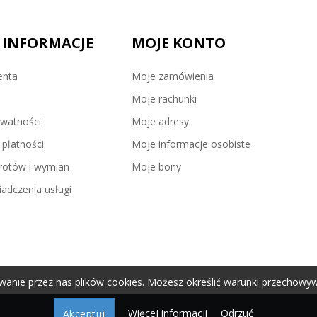
 INFORMACJE
MOJE KONTO
enta
Moje zamówienia
Moje rachunki
ywatności
Moje adresy
płatności
Moje informacje osobiste
wrotów i wymian
Moje bony
adczenia usługi
wanie przez nas plików cookies. Możesz określić warunki przechowyw
Więcej informacji
Odrzuć
Akceptuj