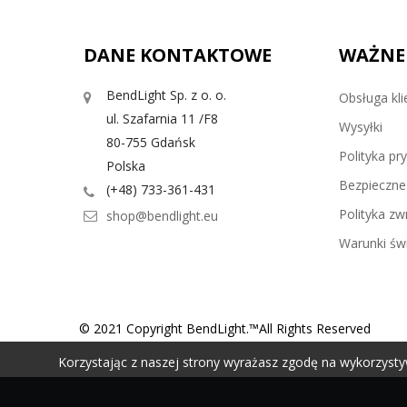
DANE KONTAKTOWE
WAŻNE
BendLight Sp. z o. o.
Obsługa kli
ul. Szafarnia 11 /F8
Wysyłki
80-755 Gdańsk
Polityka pr
Polska
Bezpieczne 
(+48) 733-361-431
Polityka z
shop@bendlight.eu
Warunki świ
© 2021 Copyright BendLight.™All Rights Reserved
Korzystając z naszej strony wyrażasz zgodę na wykorzysty