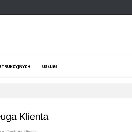
NSTRUKCYJNYCH
USŁUGI
uga Klienta
n w Obsługa Klienta: