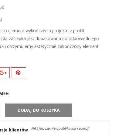
50
kt
 to element wykończenia projektu z profili
Każda zaślepka jest dopasowana do odpowiedniego
ażu otrzymujemy estetycznie zakończony element.
60 €
DODAJ DO KOSZYKA
Nikt jeszcze nie opublikował recenzji
nzje klientów