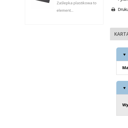
Zaślepka plastikowa to
Druku
element...
KART
Ma
Wy