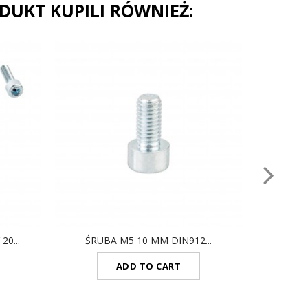
ODUKT KUPILI RÓWNIEŻ:
0...
ŚRUBA M5 10 MM DIN912...
ZAŚ
ADD TO CART