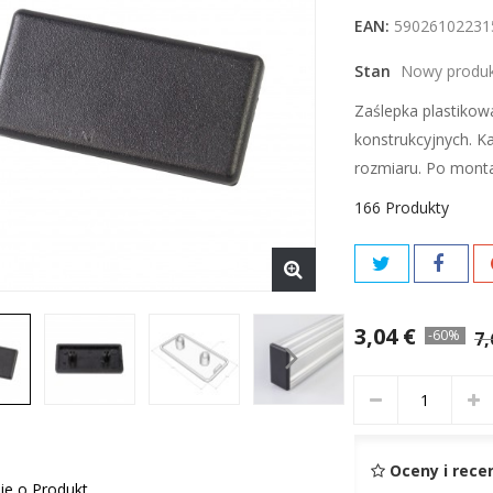
EAN:
59026102231
Stan
Nowy produ
Zaślepka plastikowa
konstrukcyjnych. 
rozmiaru. Po mont
166
Produkty
3,04 €
-60%
7,
Oceny i rece
ie o Produkt