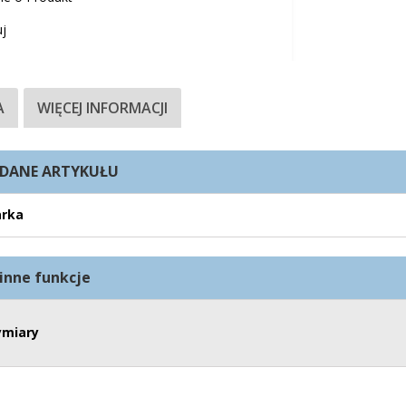
j
A
WIĘCEJ INFORMACJI
DANE ARTYKUŁU
rka
inne funkcje
miary