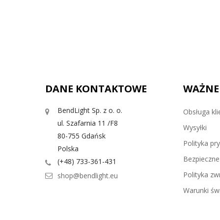
DANE KONTAKTOWE
WAŻNE
BendLight Sp. z o. o.
Obsługa kli
ul. Szafarnia 11 /F8
Wysyłki
80-755 Gdańsk
Polityka pr
Polska
Bezpieczne 
(+48) 733-361-431
Polityka z
shop@bendlight.eu
Warunki świ