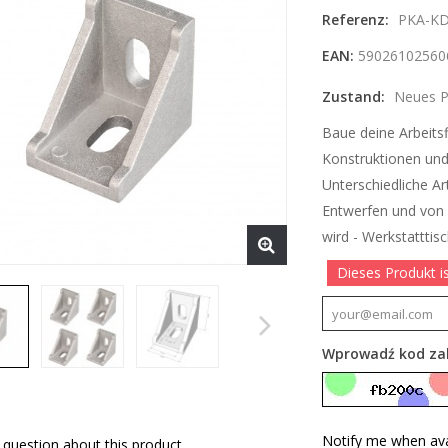
Referenz:
PKA-KD
EAN:
59026102560
Zustand:
Neues P
Baue deine Arbeitsf
Konstruktionen und
Unterschiedliche Ar
Entwerfen und von 
wird - Werkstattti
Dieses Produkt i
Wprowadź kod za
Notify me when ava
 question about this product