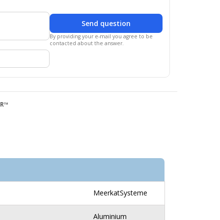
Send question
By providing your e-mail you agree to be
contacted about the answer.
QR™
MeerkatSysteme
Aluminium