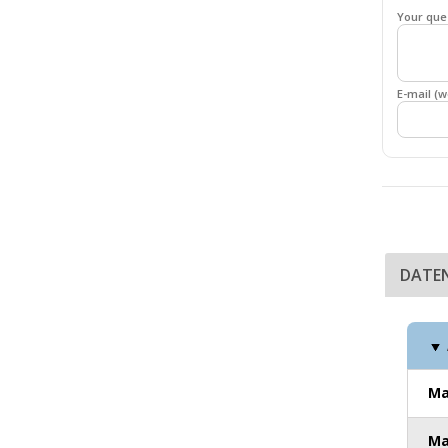
Your que
E-mail (w
DATE
Ma
Ma