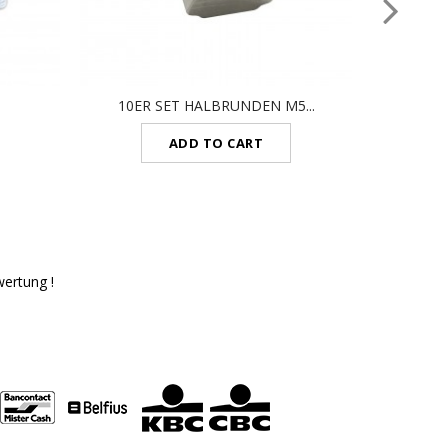
10ER SET HALBRUNDEN M5...
EIN 
ADD TO CART
wertung !