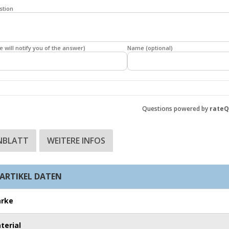
stion
e will notify you of the answer)
Name (optional)
Questions powered by
rate
NBLATT
WEITERE INFOS
ARTIKEL DATEN
rke
terial