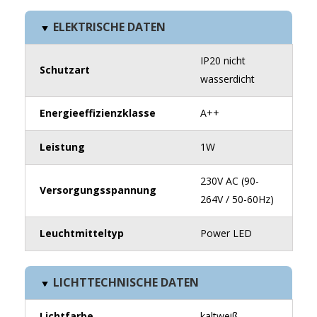
ELEKTRISCHE DATEN
IP20 nicht
Schutzart
wasserdicht
Energieeffizienzklasse
A++
Leistung
1W
230V AC (90-
Versorgungsspannung
264V / 50-60Hz)
Leuchtmitteltyp
Power LED
LICHTTECHNISCHE DATEN
Lichtfarbe
kaltweiß